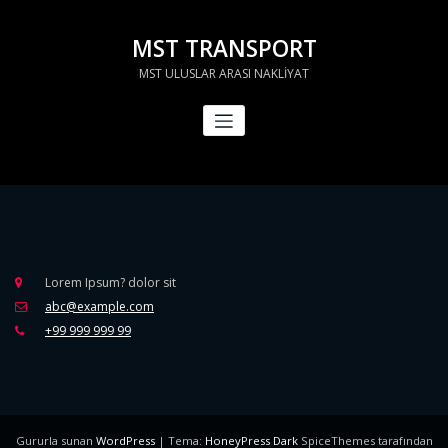
İçeriğe
geç
MST TRANSPORT
MST ULUSLAR ARASI NAKLİYAT
Lorem Ipsum? dolor sit
abc@example.com
+99 999 999 99
Gururla sunan
WordPress
| Tema:
HoneyPress Dark
SpiceThemes tarafından