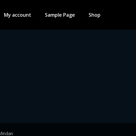
My account
Sample Page
Shop
fından