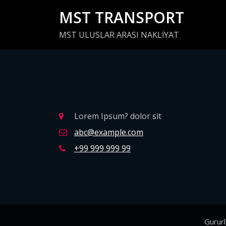
İçeriğe
MST TRANSPORT
geç
MST ULUSLAR ARASI NAKLİYAT
Lorem Ipsum? dolor sit
abc@example.com
+99 999 999 99
Gurur