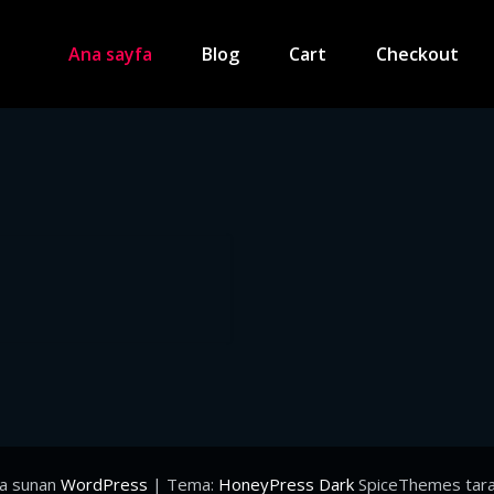
Ana sayfa
Blog
Cart
Checkout
la sunan
WordPress
| Tema:
HoneyPress Dark
SpiceThemes tara