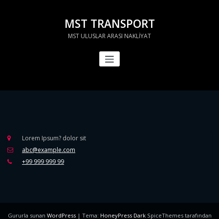
İçeriğe
geç
MST TRANSPORT
MST ULUSLAR ARASI NAKLİYAT
Lorem Ipsum? dolor sit
abc@example.com
+99 999 999 99
Gururla sunan
WordPress
| Tema:
HoneyPress Dark
SpiceThemes tarafından