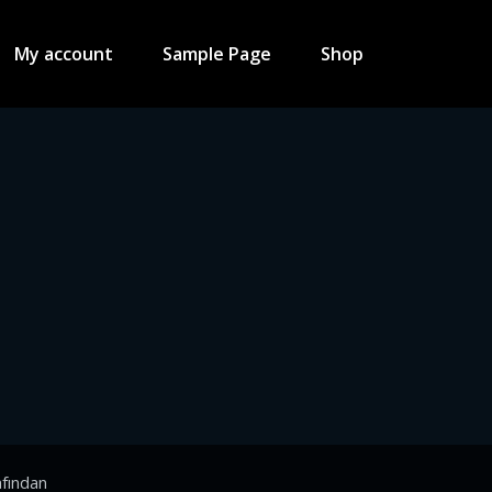
My account
Sample Page
Shop
fından