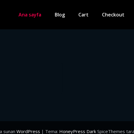
Ana sayfa
Blog
Cart
Checkout
la sunan
WordPress
| Tema:
HoneyPress Dark
SpiceThemes tara