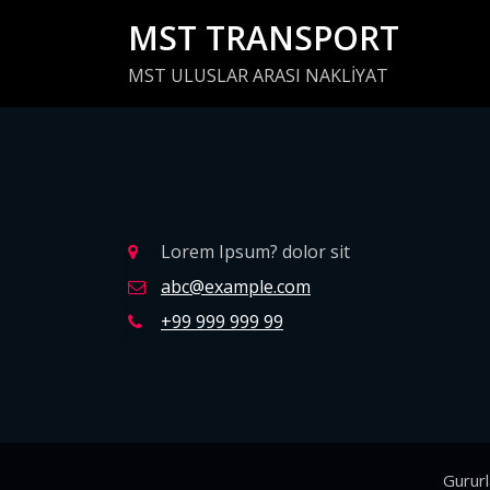
İçeriğe
MST TRANSPORT
geç
MST ULUSLAR ARASI NAKLİYAT
Lorem Ipsum? dolor sit
abc@example.com
+99 999 999 99
Gurur