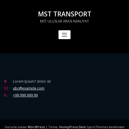
İçeriğe
geç
MST TRANSPORT
MST ULUSLAR ARASI NAKLİYAT
Lorem Ipsum? dolor sit
abc@example.com
+99 999 999 99
Gururla sunan
WordPress
| Tema:
HoneyPress Dark
SpiceThemes tarafından