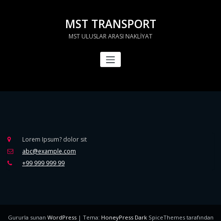
İçeriğe
geç
MST TRANSPORT
MST ULUSLAR ARASI NAKLİYAT
Lorem Ipsum? dolor sit
abc@example.com
+99 999 999 99
Gururla sunan
WordPress
| Tema:
HoneyPress Dark
SpiceThemes tarafından