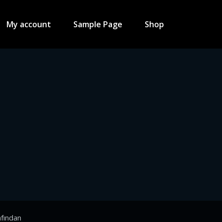
My account
Sample Page
Shop
fından