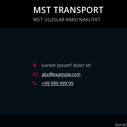
İçeriğe
MST TRANSPORT
geç
MST ULUSLAR ARASI NAKLİYAT
Lorem Ipsum? dolor sit
abc@example.com
+99 999 999 99
Gurur