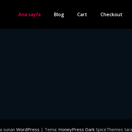
Ana sayfa
Blog
Cart
Checkout
la sunan
WordPress
| Tema:
HoneyPress Dark
SpiceThemes tara