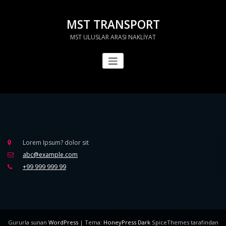
İçeriğe
geç
MST TRANSPORT
MST ULUSLAR ARASI NAKLİYAT
Lorem Ipsum? dolor sit
abc@example.com
+99 999 999 99
Gururla sunan
WordPress
| Tema:
HoneyPress Dark
SpiceThemes tarafından