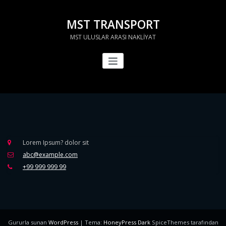
İçeriğe
geç
MST TRANSPORT
MST ULUSLAR ARASI NAKLİYAT
Lorem Ipsum? dolor sit
abc@example.com
+99 999 999 99
Gururla sunan
WordPress
| Tema:
HoneyPress Dark
SpiceThemes tarafından