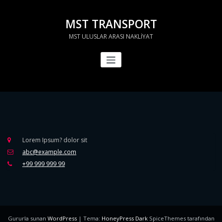
İçeriğe
geç
MST TRANSPORT
MST ULUSLAR ARASI NAKLİYAT
Lorem Ipsum? dolor sit
abc@example.com
+99 999 999 99
Gururla sunan
WordPress
| Tema:
HoneyPress Dark
SpiceThemes tarafından