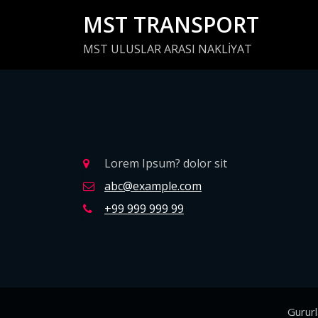
İçeriğe
MST TRANSPORT
geç
MST ULUSLAR ARASI NAKLİYAT
Lorem Ipsum? dolor sit
abc@example.com
+99 999 999 99
Gurur