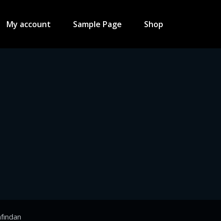
My account
Sample Page
Shop
fından