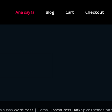
Ana sayfa
Blog
Cart
Checkout
la sunan
WordPress
| Tema:
HoneyPress Dark
SpiceThemes tara