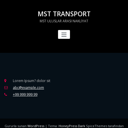
İçeriğe
geç
MST TRANSPORT
MST ULUSLAR ARASI NAKLİYAT
Lorem Ipsum? dolor sit
abc@example.com
+99 999 999 99
Gururla sunan
WordPress
| Tema:
HoneyPress Dark
SpiceThemes tarafından