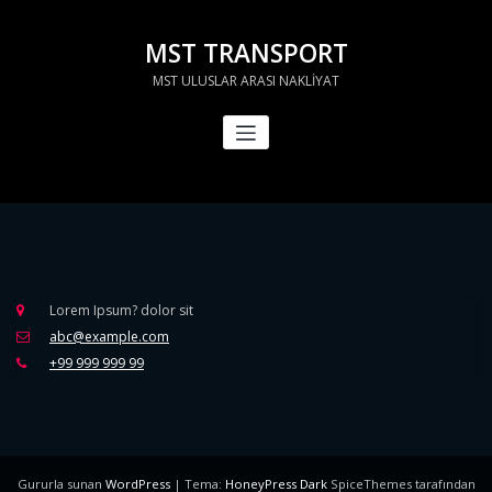
İçeriğe
geç
MST TRANSPORT
MST ULUSLAR ARASI NAKLİYAT
Lorem Ipsum? dolor sit
abc@example.com
+99 999 999 99
Gururla sunan
WordPress
| Tema:
HoneyPress Dark
SpiceThemes tarafından