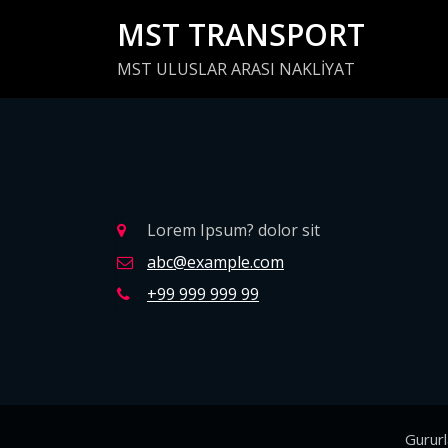
İçeriğe
MST TRANSPORT
geç
MST ULUSLAR ARASI NAKLİYAT
Lorem Ipsum? dolor sit
abc@example.com
+99 999 999 99
Gurur