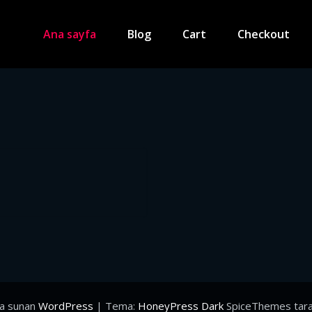
Ana sayfa
Blog
Cart
Checkout
la sunan
WordPress
| Tema:
HoneyPress Dark
SpiceThemes tara