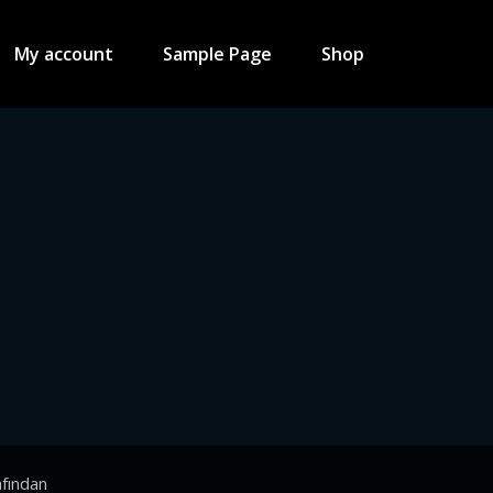
My account
Sample Page
Shop
fından