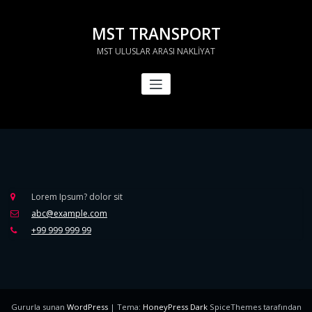
İçeriğe
geç
MST TRANSPORT
MST ULUSLAR ARASI NAKLİYAT
Lorem Ipsum? dolor sit
abc@example.com
+99 999 999 99
Gururla sunan
WordPress
| Tema:
HoneyPress Dark
SpiceThemes tarafından