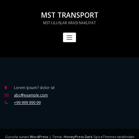
İçeriğe
geç
MST TRANSPORT
MST ULUSLAR ARASI NAKLİYAT
Lorem Ipsum? dolor sit
abc@example.com
+99 999 999 99
Gururla sunan
WordPress
| Tema:
HoneyPress Dark
SpiceThemes tarafından