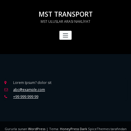
İçeriğe
geç
MST TRANSPORT
MST ULUSLAR ARASI NAKLİYAT
Lorem Ipsum? dolor sit
abc@example.com
+99 999 999 99
Gururla sunan
WordPress
| Tema:
HoneyPress Dark
SpiceThemes tarafından