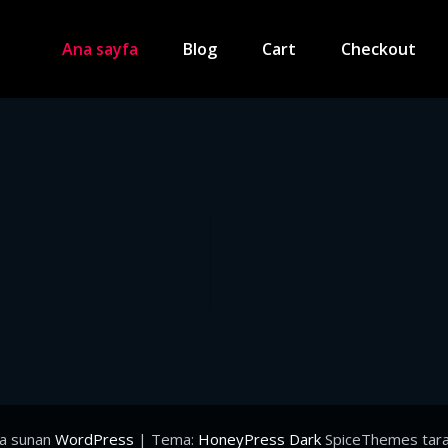
Ana sayfa
Blog
Cart
Checkout
la sunan
WordPress
| Tema:
HoneyPress Dark
SpiceThemes tara