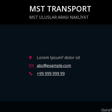
İçeriğe
MST TRANSPORT
geç
MST ULUSLAR ARASI NAKLİYAT
Lorem Ipsum? dolor sit
abc@example.com
+99 999 999 99
Gurur