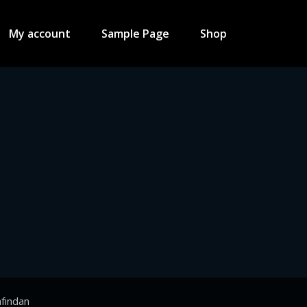
My account
Sample Page
Shop
fından