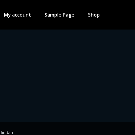
My account
Sample Page
Shop
fından