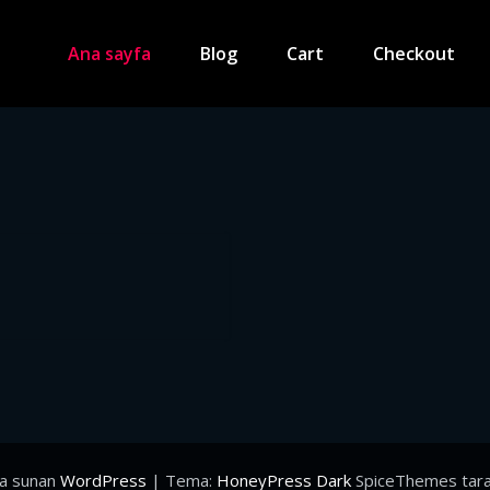
Ana sayfa
Blog
Cart
Checkout
la sunan
WordPress
| Tema:
HoneyPress Dark
SpiceThemes tara