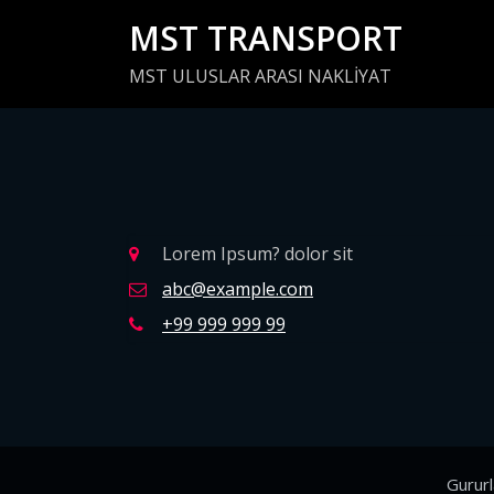
İçeriğe
MST TRANSPORT
geç
MST ULUSLAR ARASI NAKLİYAT
Lorem Ipsum? dolor sit
abc@example.com
+99 999 999 99
Gurur