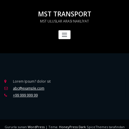
İçeriğe
geç
MST TRANSPORT
MST ULUSLAR ARASI NAKLİYAT
Lorem Ipsum? dolor sit
abc@example.com
+99 999 999 99
Gururla sunan
WordPress
| Tema:
HoneyPress Dark
SpiceThemes tarafından